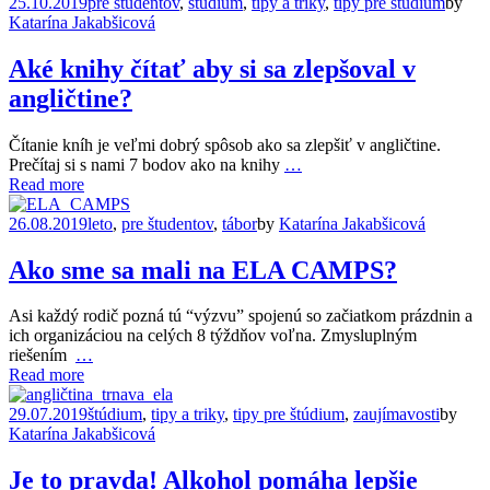
25.10.2019
pre študentov
,
štúdium
,
tipy a triky
,
tipy pre štúdium
by
Katarína Jakabšicová
Aké knihy čítať aby si sa zlepšoval v
angličtine?
Čítanie kníh je veľmi dobrý spôsob ako sa zlepšiť v angličtine.
Prečítaj si s nami 7 bodov ako na knihy
…
Read more
26.08.2019
leto
,
pre študentov
,
tábor
by
Katarína Jakabšicová
Ako sme sa mali na ELA CAMPS?
Asi každý rodič pozná tú “výzvu” spojenú so začiatkom prázdnin a
ich organizáciou na celých 8 týždňov voľna. Zmysluplným
riešením
…
Read more
29.07.2019
štúdium
,
tipy a triky
,
tipy pre štúdium
,
zaujímavosti
by
Katarína Jakabšicová
Je to pravda! Alkohol pomáha lepšie