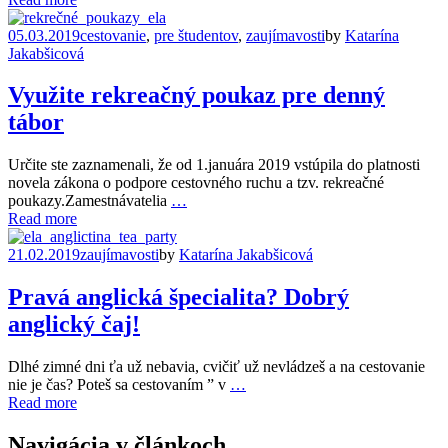
05.03.2019
cestovanie
,
pre študentov
,
zaujímavosti
by
Katarína
Jakabšicová
Využite rekreačný poukaz pre denný
tábor
Určite ste zaznamenali, že od 1.januára 2019 vstúpila do platnosti
novela zákona o podpore cestovného ruchu a tzv. rekreačné
poukazy.Zamestnávatelia
…
Read more
21.02.2019
zaujímavosti
by
Katarína Jakabšicová
Pravá anglická špecialita? Dobrý
anglický čaj!
Dlhé zimné dni ťa už nebavia, cvičiť už nevládzeš a na cestovanie
nie je čas? Poteš sa cestovaním ” v
…
Read more
Navigácia v článkoch