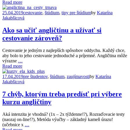
Read more
25.04.2019
cestovanie
,
štúdium
,
tipy pre štúdium
by
Katarína
Jakabšicová
Ako sa učiť angličtinu a užívať si
cestovanie zároveň?
Cestovanie je jedným z najlepších spôsobov oddychu. Každý chce,
aby bolo to jeho cestovanie jednoduché a príjemné. Angličtina môže
výrazne
…
Read more
17.04.2019
pre študentov
,
štúdium
,
zaujímavosti
by
Katarína
Jakabšicová
7 chýb, ktorým treba predísť pri výbere
kurzu angličtiny
Aká intenzita je vhodná? (1x – 2x týždenne!?), Rozraďovacie testy
(naozaj on-line!?), Metóda výučby – základný kameň úrazu!
(učebnice x
…
Read more