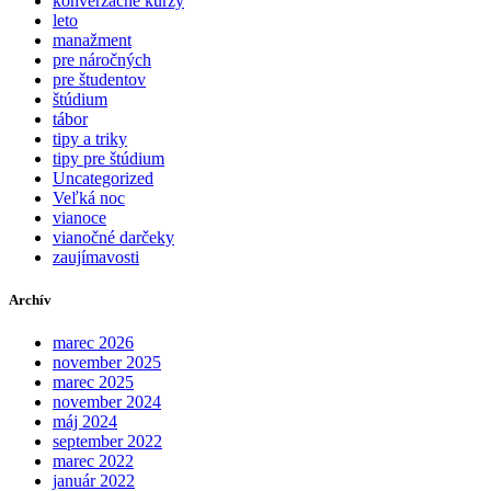
konverzačné kurzy
leto
manažment
pre náročných
pre študentov
štúdium
tábor
tipy a triky
tipy pre štúdium
Uncategorized
Veľká noc
vianoce
vianočné darčeky
zaujímavosti
Archív
marec 2026
november 2025
marec 2025
november 2024
máj 2024
september 2022
marec 2022
január 2022