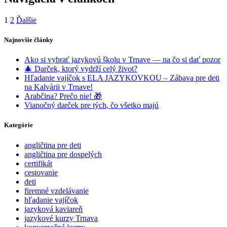
1
2
Ďalšie
Najnovšie články
Ako si vybrať jazykovú školu v Trnave — na čo si dať pozor
🎄 Darček, ktorý vydrží celý život?
Hľadanie vajíčok s ELA JAZYKOVKOU – Zábava pre deti
na Kalvárii v Trnave!
Arabčina? Prečo nie! 🎁
Vianočný darček pre tých, čo všetko majú
Kategórie
angličtina pre deti
angličtina pre dospelých
certifikát
cestovanie
deti
firemné vzdelávanie
hľadanie vajíčok
jazyková kaviareň
jazykové kurzy Trnava