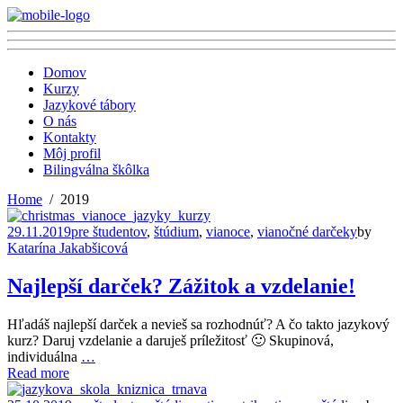
Domov
Kurzy
Jazykové tábory
O nás
Kontakty
Môj profil
Bilingválna škôlka
Home
2019
29.11.2019
pre študentov
,
štúdium
,
vianoce
,
vianočné darčeky
by
Katarína Jakabšicová
Najlepší darček? Zážitok a vzdelanie!
Hľadáš najlepší darček a nevieš sa rozhodnúť? A čo takto jazykový
kurz? Daruj vzdelanie a daruješ príležitosť 🙂 Skupinová,
individuálna
…
Read more