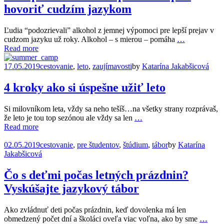
hovoriť cudzím jazykom
Ľudia “podozrievali” alkohol z jemnej výpomoci pre lepší prejav v
cudzom jazyku už roky. Alkohol – s mierou – pomáha
…
Read more
17.05.2019
cestovanie
,
leto
,
zaujímavosti
by
Katarína Jakabšicová
4 kroky ako si úspešne užiť leto
Si milovníkom leta, vždy sa neho tešíš…na všetky strany rozprávaš,
že leto je tou top sezónou ale vždy sa len
…
Read more
02.05.2019
cestovanie
,
pre študentov
,
štúdium
,
tábor
by
Katarína
Jakabšicová
Čo s deťmi počas letných prázdnin?
Vyskúšajte jazykový tábor
Ako zvládnuť deti počas prázdnin, keď dovolenka má len
obmedzený počet dní a školáci oveľa viac voľna, ako by sme
…