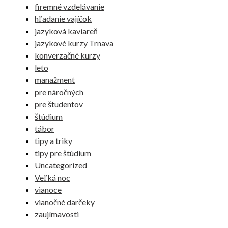
firemné vzdelávanie
hľadanie vajíčok
jazyková kaviareň
jazykové kurzy Trnava
konverzačné kurzy
leto
manažment
pre náročných
pre študentov
štúdium
tábor
tipy a triky
tipy pre štúdium
Uncategorized
Veľká noc
vianoce
vianočné darčeky
zaujímavosti