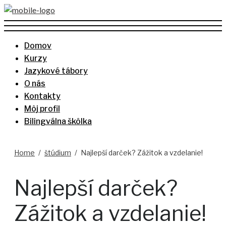
Domov
Kurzy
Jazykové tábory
O nás
Kontakty
Môj profil
Bilingválna škôlka
Home
štúdium
Najlepší darček? Zážitok a vzdelanie!
Najlepší darček?
Zážitok a vzdelanie!