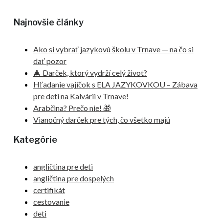
Najnovšie články
Ako si vybrať jazykovú školu v Trnave — na čo si
dať pozor
🎄 Darček, ktorý vydrží celý život?
Hľadanie vajíčok s ELA JAZYKOVKOU – Zábava
pre deti na Kalvárii v Trnave!
Arabčina? Prečo nie! 🎁
Vianočný darček pre tých, čo všetko majú
Kategórie
angličtina pre deti
angličtina pre dospelých
certifikát
cestovanie
deti