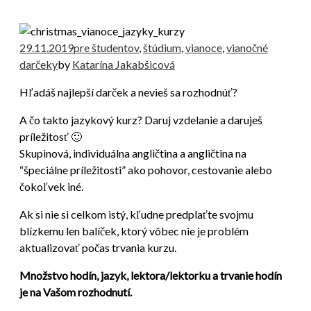
29.11.2019
pre študentov
,
štúdium
,
vianoce
,
vianočné
darčeky
by
Katarína Jakabšicová
Hľadáš najlepší darček a nevieš sa rozhodnúť?
A čo takto jazykový kurz? Daruj vzdelanie a daruješ
príležitosť 🙂
Skupinová, individuálna angličtina a angličtina na
“špeciálne príležitosti” ako pohovor, cestovanie alebo
čokoľvek iné.
Ak si nie si celkom istý, kľudne predplaťte svojmu
blízkemu len balíček, ktorý vôbec nie je problém
aktualizovať počas trvania kurzu.
Množstvo hodín, jazyk, lektora/lektorku a trvanie hodín
je na Vašom rozhodnutí.