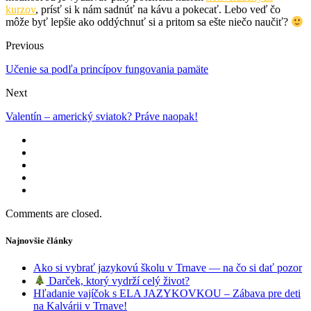
kurzov
, prísť si k nám sadnúť na kávu a pokecať. Lebo veď čo
môže byť lepšie ako oddýchnuť si a pritom sa ešte niečo naučiť?
Previous
Učenie sa podľa princípov fungovania pamäte
Next
Valentín – americký sviatok? Práve naopak!
Comments are closed.
Najnovšie články
Ako si vybrať jazykovú školu v Trnave — na čo si dať pozor
Darček, ktorý vydrží celý život?
Hľadanie vajíčok s ELA JAZYKOVKOU – Zábava pre deti
na Kalvárii v Trnave!