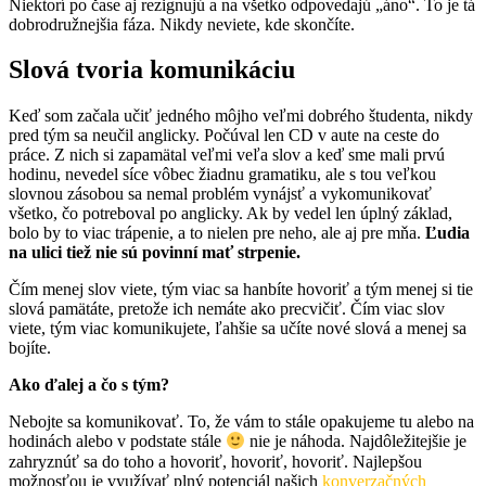
Niektorí po čase aj rezignujú a na všetko odpovedajú „áno“. To je tá
dobrodružnejšia fáza. Nikdy neviete, kde skončíte.
Slová tvoria komunikáciu
Keď som začala učiť jedného môjho veľmi dobrého študenta, nikdy
pred tým sa neučil anglicky. Počúval len CD v aute na ceste do
práce. Z nich si zapamätal veľmi veľa slov a keď sme mali prvú
hodinu, nevedel síce vôbec žiadnu gramatiku, ale s tou veľkou
slovnou zásobou sa nemal problém vynájsť a vykomunikovať
všetko, čo potreboval po anglicky. Ak by vedel len úplný základ,
bolo by to viac trápenie, a to nielen pre neho, ale aj pre mňa.
Ľudia
na ulici tiež nie sú povinní mať strpenie.
Čím menej slov viete, tým viac sa hanbíte hovoriť a tým menej si tie
slová pamätáte, pretože ich nemáte ako precvičiť. Čím viac slov
viete, tým viac komunikujete, ľahšie sa učíte nové slová a menej sa
bojíte.
Ako ďalej a čo s tým?
Nebojte sa komunikovať. To, že vám to stále opakujeme tu alebo na
hodinách alebo v podstate stále
nie je náhoda. Najdôležitejšie je
zahryznúť sa do toho a hovoriť, hovoriť, hovoriť. Najlepšou
možnosťou je využívať plný potenciál našich
konverzačných