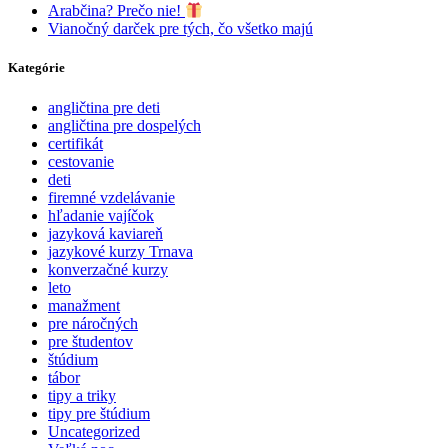
Arabčina? Prečo nie!
Vianočný darček pre tých, čo všetko majú
Kategórie
angličtina pre deti
angličtina pre dospelých
certifikát
cestovanie
deti
firemné vzdelávanie
hľadanie vajíčok
jazyková kaviareň
jazykové kurzy Trnava
konverzačné kurzy
leto
manažment
pre náročných
pre študentov
štúdium
tábor
tipy a triky
tipy pre štúdium
Uncategorized