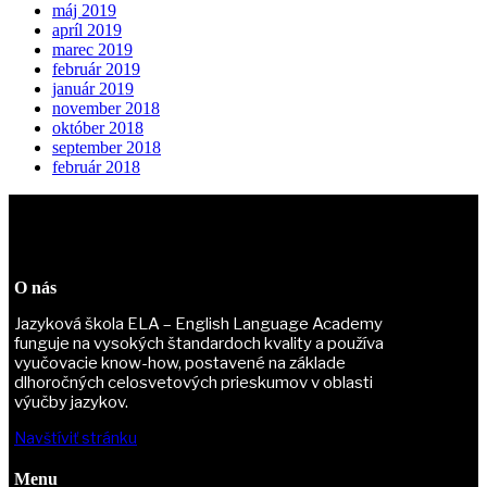
máj 2019
apríl 2019
marec 2019
február 2019
január 2019
november 2018
október 2018
september 2018
február 2018
O nás
Jazyková škola ELA – English Language Academy
funguje na vysokých štandardoch kvality a používa
vyučovacie know-how, postavené na základe
dlhoročných celosvetových prieskumov v oblasti
výučby jazykov.
Navštíviť stránku
Menu