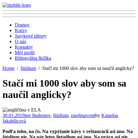
Domov
Kurzy
Jazykové tábory
O nás
Kontakty
Môj profil
Bilingválna škôlka
Home
štúdium
Stačí mi 1000 slov aby som sa naučil anglicky?
Stačí mi 1000 slov aby som sa
naučil anglicky?
30.01.2019
pre študentov
,
štúdium
,
zaujímavosti
by
Katarína
Jakabšicová
Podľa toho, na čo. Na vypýtanie kávy v reštaurácii asi áno. Na
štúdium nie. Na pár letov lietadlom asi áno. Na prácu asi nie.