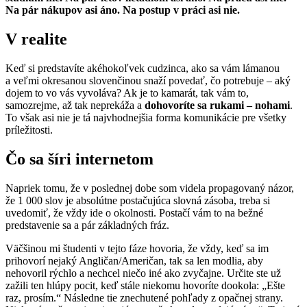
Na pár nákupov asi áno. Na postup v práci asi nie.
V realite
Keď si predstavíte akéhokoľvek cudzinca, ako sa vám lámanou
a veľmi okresanou slovenčinou snaží povedať, čo potrebuje – aký
dojem to vo vás vyvoláva? Ak je to kamarát, tak vám to,
samozrejme, až tak neprekáža a
dohovoríte sa rukami – nohami
.
To však asi nie je tá najvhodnejšia forma komunikácie pre všetky
príležitosti.
Čo sa šíri internetom
Napriek tomu, že v poslednej dobe som videla propagovaný názor,
že 1 000 slov je absolútne postačujúca slovná zásoba, treba si
uvedomiť, že vždy ide o okolnosti. Postačí vám to na bežné
predstavenie sa a pár základných fráz.
Väčšinou mi študenti v tejto fáze hovoria, že vždy, keď sa im
prihovorí nejaký Angličan/Američan, tak sa len modlia, aby
nehovoril rýchlo a nechcel niečo iné ako zvyčajne. Určite ste už
zažili ten hlúpy pocit, keď stále niekomu hovoríte dookola: „Ešte
raz, prosím.“ Následne tie znechutené pohľady z opačnej strany.