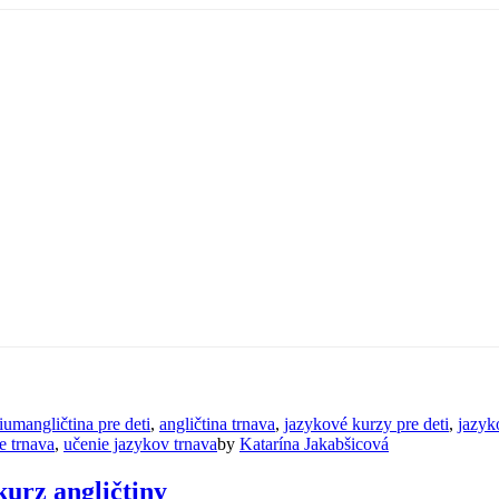
dium
angličtina pre deti
,
angličtina trnava
,
jazykové kurzy pre deti
,
jazyk
e trnava
,
učenie jazykov trnava
by
Katarína Jakabšicová
kurz angličtiny