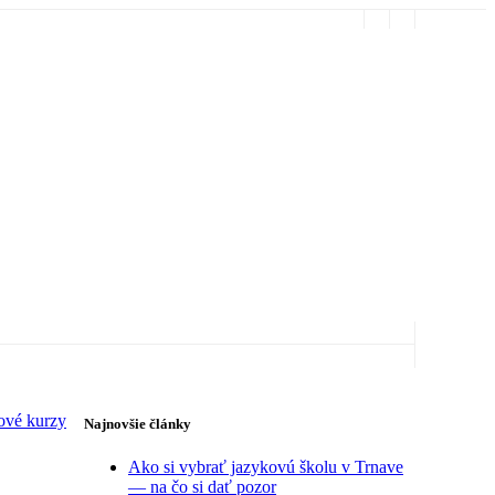
ové kurzy
Najnovšie články
Ako si vybrať jazykovú školu v Trnave
— na čo si dať pozor