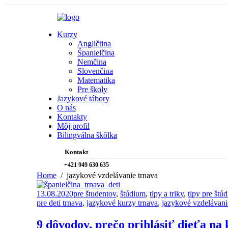
Kurzy
Angličtina
Španielčina
Nemčina
Slovenčina
Matematika
Pre školy
Jazykové tábory
O nás
Kontakty
Môj profil
Bilingválna škôlka
Kontakt
+421 949 630 635
Home
jazykové vzdelávanie trnava
13.08.2020
pre študentov
,
štúdium
,
tipy a triky
,
tipy pre štú
pre deti trnava
,
jazykové kurzy trnava
,
jazykové vzdelávani
9 dôvodov, prečo prihlásiť dieťa na 