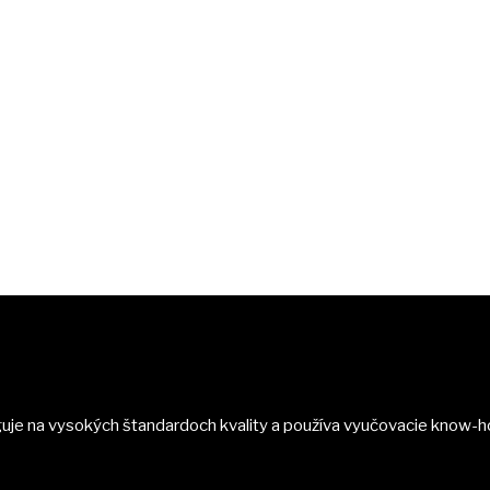
je na vysokých štandardoch kvality a používa vyučovacie know-h