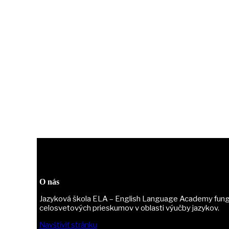
O nás
Jazyková škola ELA – English Language Academy fungu
celosvetových prieskumov v oblasti výučby jazykov.
Navštíviť stránku