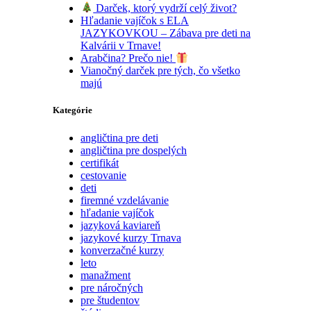
Darček, ktorý vydrží celý život?
Hľadanie vajíčok s ELA
JAZYKOVKOU – Zábava pre deti na
Kalvárii v Trnave!
Arabčina? Prečo nie!
Vianočný darček pre tých, čo všetko
majú
Kategórie
angličtina pre deti
angličtina pre dospelých
certifikát
cestovanie
deti
firemné vzdelávanie
hľadanie vajíčok
jazyková kaviareň
jazykové kurzy Trnava
konverzačné kurzy
leto
manažment
pre náročných
pre študentov