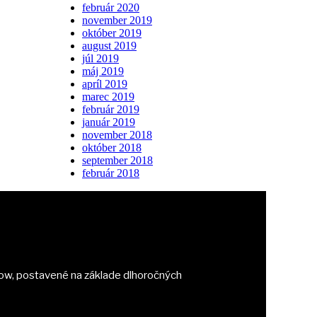
február 2020
november 2019
október 2019
august 2019
júl 2019
máj 2019
apríl 2019
marec 2019
február 2019
január 2019
november 2018
október 2018
september 2018
február 2018
ow, postavené na základe dlhoročných