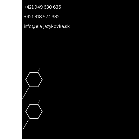
+421 949 630 635
+421 918 574 382
info@ela-jazykovka.sk