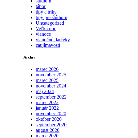
štúdium
tábor
tipy a triky
tipy pre štúdium
Uncategorized
Veľká noc
vianoce
vianočné darčeky
zaujímavosti
Archív
marec 2026
november 2025
marec 2025
november 2024
máj 2024
september 2022
marec 2022
január 2022
november 2020
október 2020
september 2020
august 2020
marec 2020